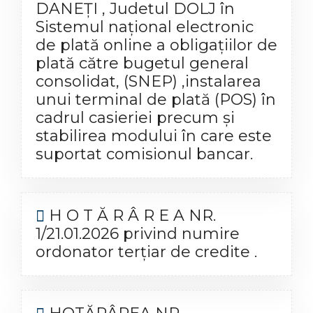
DANEȚI , Judetul DOLJ în
Sistemul național electronic
de plată online a obligațiilor de
plată către bugetul general
consolidat, (SNEP) ,instalarea
unui terminal de plată (POS) în
cadrul casieriei precum şi
stabilirea modului în care este
suportat comisionul bancar.
H O T Ă R Â R E A NR.
1/21.01.2026 privind numire
ordonator terţiar de credite .