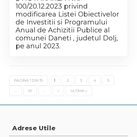
100/20.12.2023 privind
modificarea Listei Obiectivelor
de Investitii si Programului
Anual de Achizitii Publice al
comunei Daneti , judetul Dolj,
pe anul 2023.
PAGINA 1 DIN 15
1
2
3
4
5
...
10
...
»
ULTIMA »
Adrese Utile