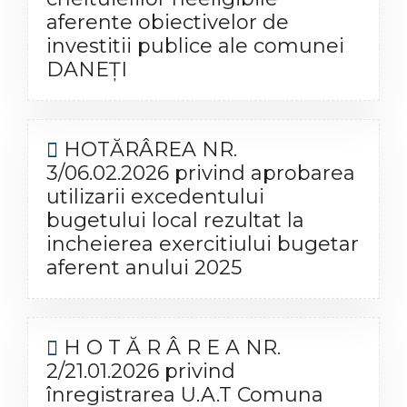
aferente obiectivelor de
investitii publice ale comunei
DANEȚI
HOTĂRÂREA NR.
3/06.02.2026 privind aprobarea
utilizarii excedentului
bugetului local rezultat la
incheierea exercitiului bugetar
aferent anului 2025
H O T Ă R Â R E A NR.
2/21.01.2026 privind
înregistrarea U.A.T Comuna