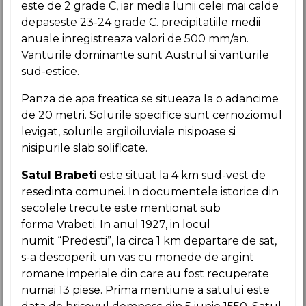
este de 2 grade C, iar media lunii celei mai calde
depaseste 23-24 grade C. precipitatiile medii
anuale inregistreaza valori de 500 mm/an.
Vanturile dominante sunt Austrul si vanturile
sud-estice.
Panza de apa freatica se situeaza la o adancime
de 20 metri. Solurile specifice sunt cernoziomul
levigat, solurile argiloiluviale nisipoase si
nisipurile slab solificate.
Satul Brabeti
este situat la 4 km sud-vest de
resedinta comunei. In documentele istorice din
secolele trecute este mentionat sub
forma Vrabeti. In anul 1927, in locul
numit “Predesti”, la circa 1 km departare de sat,
s-a descoperit un vas cu monede de argint
romane imperiale din care au fost recuperate
numai 13 piese. Prima mentiune a satului este