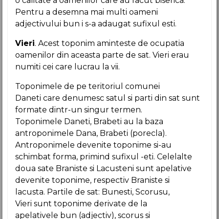
o calitate a oamenilor care au facut biserica.
Pentru a desemna mai multi oameni
adjectivului bun i s-a adaugat sufixul esti.
Vieri
. Acest toponim aminteste de ocupatia
oamenilor din aceasta parte de sat. Vieri erau
numiti cei care lucrau la vii.
Toponimele de pe teritoriul comunei
Daneti care denumesc satul si parti din sat sunt
formate dintr-un singur termen.
Toponimele Daneti, Brabeti au la baza
antroponimele Dana, Brabeti (porecla).
Antroponimele devenite toponime si-au
schimbat forma, primind sufixul -eti. Celelalte
doua sate Braniste si Lacusteni sunt apelative
devenite toponime, respectiv Braniste si
lacusta. Partile de sat: Bunesti, Scorusu,
Vieri sunt toponime derivate de la
apelativele bun (adjectiv), scorus si