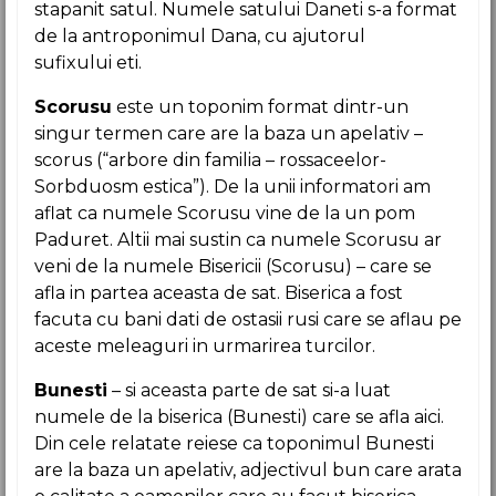
stapanit satul. Numele satului Daneti s-a format
de la antroponimul Dana, cu ajutorul
sufixului eti.
Scorusu
este un toponim format dintr-un
singur termen care are la baza un apelativ –
scorus (“arbore din familia – rossaceelor-
Sorbduosm estica”). De la unii informatori am
aflat ca numele Scorusu vine de la un pom
Paduret. Altii mai sustin ca numele Scorusu ar
veni de la numele Bisericii (Scorusu) – care se
afla in partea aceasta de sat. Biserica a fost
facuta cu bani dati de ostasii rusi care se aflau pe
aceste meleaguri in urmarirea turcilor.
Bunesti
– si aceasta parte de sat si-a luat
numele de la biserica (Bunesti) care se afla aici.
Din cele relatate reiese ca toponimul Bunesti
are la baza un apelativ, adjectivul bun care arata