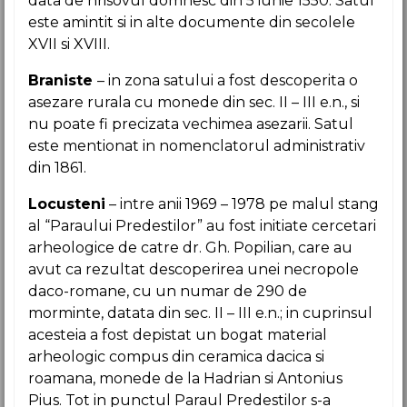
data de hrisovul domnesc din 5 iunie 1550. Satul
este amintit si in alte documente din secolele
XVII si XVIII.
Braniste
– in zona satului a fost descoperita o
asezare rurala cu monede din sec. II – III e.n., si
nu poate fi precizata vechimea asezarii. Satul
este mentionat in nomenclatorul administrativ
din 1861.
Locusteni
– intre anii 1969 – 1978 pe malul stang
al “Paraului Predestilor” au fost initiate cercetari
arheologice de catre dr. Gh. Popilian, care au
avut ca rezultat descoperirea unei necropole
daco-romane, cu un numar de 290 de
morminte, datata din sec. II – III e.n.; in cuprinsul
acesteia a fost depistat un bogat material
arheologic compus din ceramica dacica si
roamana, monede de la Hadrian si Antonius
Pius. Tot in punctul Paraul Predestilor s-a