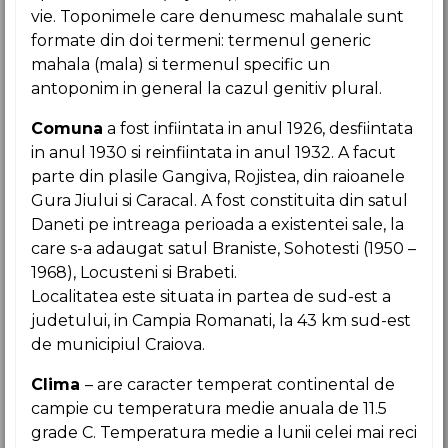
vie. Toponimele care denumesc mahalale sunt
formate din doi termeni: termenul generic
mahala (mala) si termenul specific un
antoponim in general la cazul genitiv plural.
Comuna
a fost infiintata in anul 1926, desfiintata
in anul 1930 si reinfiintata in anul 1932. A facut
parte din plasile Gangiva, Rojistea, din raioanele
Gura Jiului si Caracal. A fost constituita din satul
Daneti pe intreaga perioada a existentei sale, la
care s-a adaugat satul Braniste, Sohotesti (1950 –
1968), Locusteni si Brabeti.
Localitatea este situata in partea de sud-est a
judetului, in Campia Romanati, la 43 km sud-est
de municipiul Craiova.
Clima
– are caracter temperat continental de
campie cu temperatura medie anuala de 11.5
grade C. Temperatura medie a lunii celei mai reci