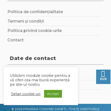
Politica de confidențialitate
Termeni și condiții
Politica privind cookie-urile
Contact
Date de contact
0251 377 001
Utilizăm module cookie pentru a
SUS
vă oferi cea mai bună experiență
pe site-ul nostru
daneti@cjdolj.ro
Setari cookie-uri
Accept
primariadaneti@yahoo.com
© 2026 PRIMĂRIA COMUNEI DANEȚI - TOATE DREPTURILE