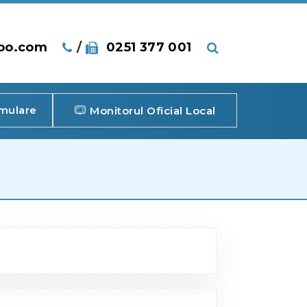
oo.com
/
0251 377 001
mulare
Monitorul Oficial Local