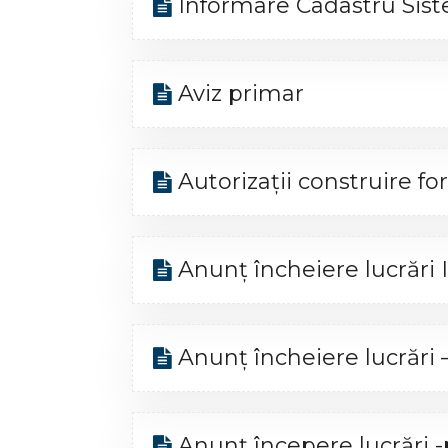
Informare Cadastru Sist
Aviz primar
Autorizații construire f
Anunț încheiere lucrări 
Anunț încheiere lucrări 
Anunț începere lucrări -