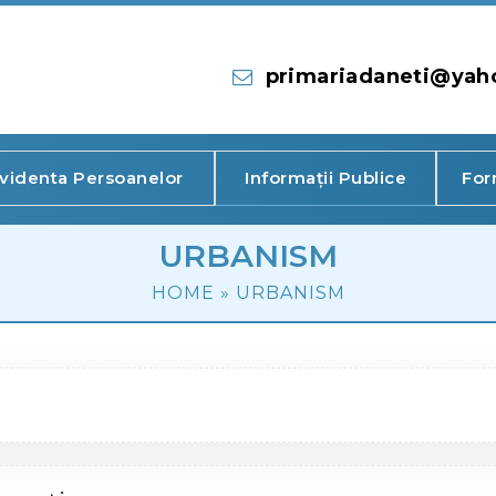
primariadaneti@yah
videnta Persoanelor
Informații Publice
For
URBANISM
HOME
»
URBANISM