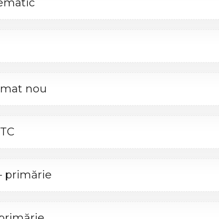
ematic
ormat nou
ITC
– primărie
primărie