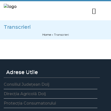
Transcrieri
Home
»
Transcrieri
Adrese Utile
Consiliul Județean Dolj
Direcția Agricolă Dolj
Protecția Consumatorului