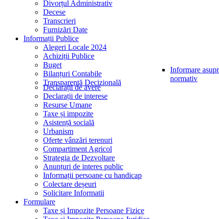
Divorțul Administrativ
Decese
Transcrieri
Furnizări Date
Informații Publice
Alegeri Locale 2024
Achiziții Publice
Buget
Informare asupra
Bilanțuri Contabile
normativ
Transparență Decizională
Declarații de avere
Declarații de interese
Resurse Umane
Taxe și impozite
Asistență socială
Urbanism
Oferte vânzări terenuri
Compartiment Agricol
Strategia de Dezvoltare
Anunțuri de interes public
Informații persoane cu handicap
Colectare deșeuri
Solicitare Informatii
Formulare
Taxe și Impozite Persoane Fizice