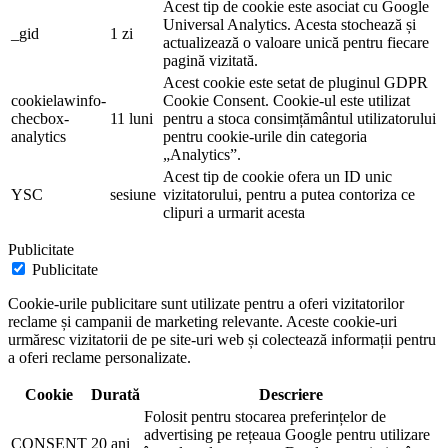
Acest tip de cookie este asociat cu Google
Universal Analytics. Acesta stochează și
_gid
1 zi
actualizează o valoare unică pentru fiecare
pagină vizitată.
Acest cookie este setat de pluginul GDPR
cookielawinfo-
Cookie Consent. Cookie-ul este utilizat
checbox-
11 luni
pentru a stoca consimțământul utilizatorului
analytics
pentru cookie-urile din categoria
„Analytics”.
Acest tip de cookie ofera un ID unic
YSC
sesiune
vizitatorului, pentru a putea contoriza ce
clipuri a urmarit acesta
Publicitate
Publicitate
Cookie-urile publicitare sunt utilizate pentru a oferi vizitatorilor
reclame și campanii de marketing relevante. Aceste cookie-uri
urmăresc vizitatorii de pe site-uri web și colectează informații pentru
a oferi reclame personalizate.
Cookie
Durată
Descriere
Folosit pentru stocarea preferințelor de
advertising pe rețeaua Google pentru utilizare
CONSENT
20 ani