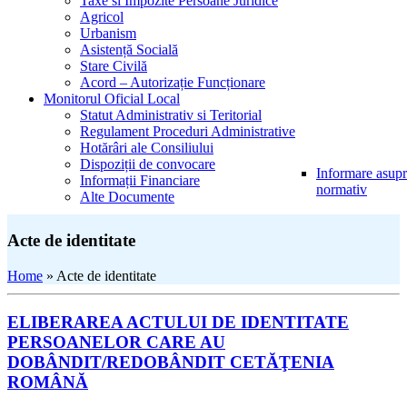
Taxe si Impozite Persoane Juridice
Agricol
Urbanism
Asistență Socială
Stare Civilă
Acord – Autorizație Funcționare
Monitorul Oficial Local
Statut Administrativ si Teritorial
Regulament Proceduri Administrative
Hotărâri ale Consiliului
Dispoziții de convocare
Informare asupra
Informații Financiare
normativ
Alte Documente
Acte de identitate
Home
»
Acte de identitate
ELIBERAREA ACTULUI DE IDENTITATE
PERSOANELOR CARE AU
DOBÂNDIT/REDOBÂNDIT CETĂŢENIA
ROMÂNĂ