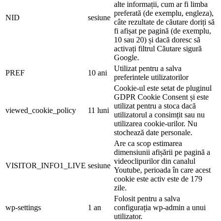
alte informații, cum ar fi limba
preferată (de exemplu, engleza),
NID
sesiune
câte rezultate de căutare doriți să
fi afișat pe pagină (de exemplu,
10 sau 20) și dacă doresc să
activați filtrul Căutare sigură
Google.
Utilizat pentru a salva
PREF
10 ani
preferintele utilizatorilor
Cookie-ul este setat de pluginul
GDPR Cookie Consent și este
utilizat pentru a stoca dacă
viewed_cookie_policy
11 luni
utilizatorul a consimțit sau nu
utilizarea cookie-urilor. Nu
stochează date personale.
Are ca scop estimarea
dimensiunii afișării pe pagină a
videoclipurilor din canalul
VISITOR_INFO1_LIVE
sesiune
Youtube, perioada în care acest
cookie este activ este de 179
zile.
Folosit pentru a salva
wp-settings
1 an
configurația wp-admin a unui
utilizator.