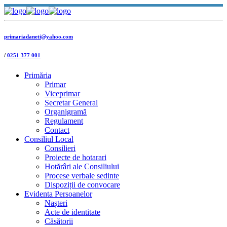
primariadaneti@yahoo.com
/
0251 377 001
Primăria
Primar
Viceprimar
Secretar General
Organigramă
Regulament
Contact
Consiliul Local
Consilieri
Proiecte de hotarari
Hotărâri ale Consiliului
Procese verbale sedinte
Dispoziții de convocare
Evidenta Persoanelor
Nașteri
Acte de identitate
Căsătorii