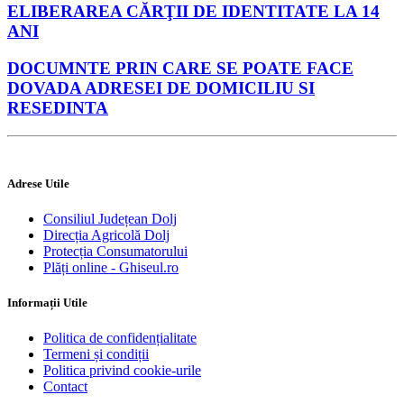
ELIBERAREA CĂRŢII DE IDENTITATE LA 14
ANI
DOCUMNTE PRIN CARE SE POATE FACE
DOVADA ADRESEI DE DOMICILIU SI
RESEDINTA
Adrese Utile
Consiliul Județean Dolj
Direcția Agricolă Dolj
Protecția Consumatorului
Plăți online - Ghiseul.ro
Informații Utile
Politica de confidențialitate
Termeni și condiții
Politica privind cookie-urile
Contact