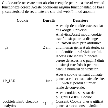
Cookie-urile necesare sunt absolut esențiale pentru ca site-ul web să
funcționeze corect. Aceste cookie-uri asigură funcționalități de bază
și caracteristici de securitate ale site-ului web, în ​​mod anonim.
Cookie
Durată
Descriere
Acest tip de cookie este asociat
cu Google Universal
Analytics.Acest modul cookie
este folosit pentru a distinge
utilizatorii unici prin atribuirea
_ga
2 ani
unui număr generat aleatoriu, ca
un identificator al vizitatorului.
Acesta este inclus în fiecare
cerere de acces la o pagină dintr-
un site și este folosit pentru a
calcula numărul de vizitatori.
Aceste cookie-uri sunt utilizate
pentru a colecta statistici ale site-
1P_JAR
1 luna
ului web și pentru a urmări
ratele de conversie.
Acest cookie este setat de
pluginul GDPR Cookie
cookielawinfo-checbox-
Consent. Cookie-ul este utilizat
11 luni
analytics
pentru a stoca consimțământul