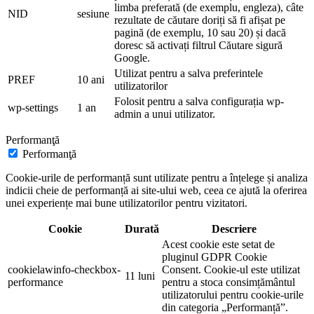
limba preferată (de exemplu, engleza), câte
NID
sesiune
rezultate de căutare doriți să fi afișat pe
pagină (de exemplu, 10 sau 20) și dacă
doresc să activați filtrul Căutare sigură
Google.
Utilizat pentru a salva preferintele
PREF
10 ani
utilizatorilor
Folosit pentru a salva configurația wp-
wp-settings
1 an
admin a unui utilizator.
Performanţă
Performanţă
Cookie-urile de performanță sunt utilizate pentru a înțelege și analiza
indicii cheie de performanță ai site-ului web, ceea ce ajută la oferirea
unei experiențe mai bune utilizatorilor pentru vizitatori.
Cookie
Durată
Descriere
Acest cookie este setat de
pluginul GDPR Cookie
cookielawinfo-checkbox-
Consent. Cookie-ul este utilizat
11 luni
performance
pentru a stoca consimțământul
utilizatorului pentru cookie-urile
din categoria „Performanță”.