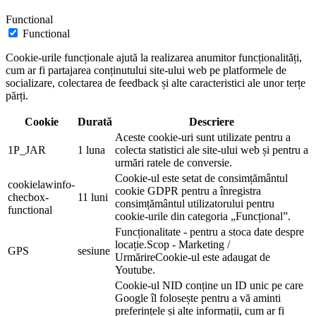
Functional
Functional
Cookie-urile funcționale ajută la realizarea anumitor funcționalități,
cum ar fi partajarea conținutului site-ului web pe platformele de
socializare, colectarea de feedback și alte caracteristici ale unor terțe
părți.
Cookie
Durată
Descriere
Aceste cookie-uri sunt utilizate pentru a
1P_JAR
1 luna
colecta statistici ale site-ului web și pentru a
urmări ratele de conversie.
Cookie-ul este setat de consimțământul
cookielawinfo-
cookie GDPR pentru a înregistra
checbox-
11 luni
consimțământul utilizatorului pentru
functional
cookie-urile din categoria „Funcțional”.
Funcționalitate - pentru a stoca date despre
locație.Scop - Marketing /
GPS
sesiune
UrmărireCookie-ul este adaugat de
Youtube.
Cookie-ul NID conține un ID unic pe care
Google îl folosește pentru a vă aminti
preferințele și alte informații, cum ar fi