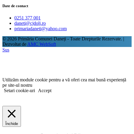
Date de contact
0251 377 001
daneti@cjdolj.ro
primariadaneti@yahoo.com
© 2026 Primăria Comunei Daneți - Toate Drepturile Rezervate.
|
Dezvoltat de
AMC WebSoft
Sus
Utilizăm module cookie pentru a vă oferi cea mai bună experiență
pe site-ul nostru
Setari cookie-uri
Accept
Închide